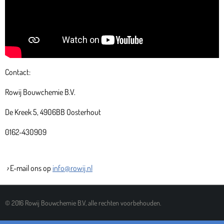
Contact:
Rowij Bouwchemie B.V.
De Kreek 5, 4906BB Oosterhout
0162-430909
›
E-mail ons op
info@rowij.nl
© 2016 Rowij Bouwchemie B.V, alle rechten voorbehouden.