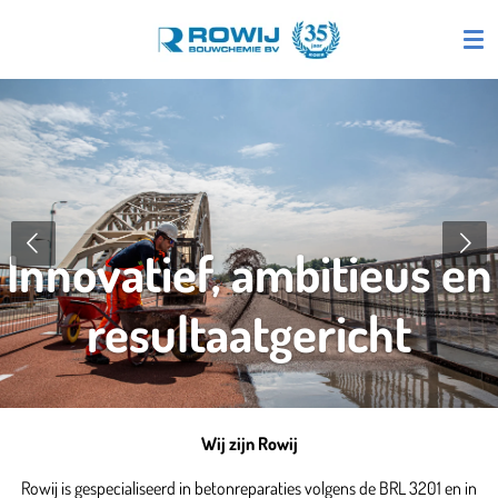
Ga
direct
naar
de
hoofdinhoud
Innovatief, ambitieus en
resultaatgericht
Wij zijn Rowij
Rowij is gespecialiseerd in betonreparaties volgens de BRL 3201 en in